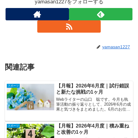
yamasan1227をフォローする
yamasan1227
関連記事
【月報】2026年6月度｜試行錯誤
スポーツ
と新たな挑戦の1ヶ月
Webライターの山口 聡です。今月も執
筆活動の振り返りとして、2026年6月の成
果と気づきをまとめました。6月のお仕事
その他のトピックス7月の目標 総括ポー
トフォリオはこちらから6月のお仕事6月
は、以下のジャンルを中心に執筆しまし
【月報】2026年4月度｜積み重ね
スポーツ
た。リフォ...
と改善の1ヶ月