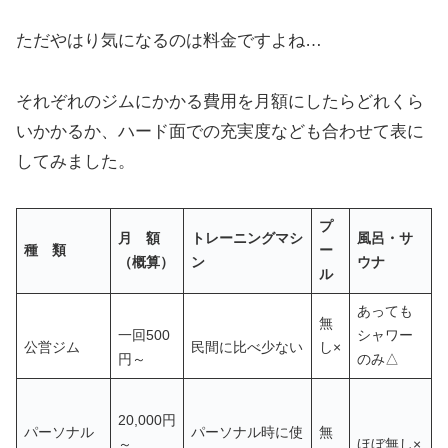
ただやはり気になるのは料金ですよね…
それぞれのジムにかかる費用を月額にしたらどれくら
いかかるか、ハード面での充実度なども合わせて表に
してみました。
プ
月 額
トレーニングマシ
風呂・サ
種 類
ー
（概算）
ン
ウナ
ル
あっても
無
一回500
シャワー
公営ジム
民間に比べ少ない
し×
円～
のみ△
20,000円
パーソナル
パーソナル時に使
無
～
ほぼ無し×