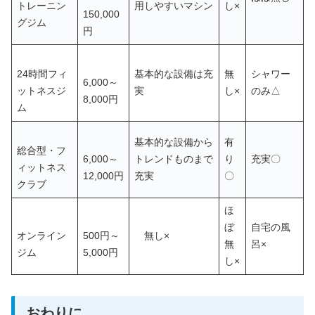
トレーニン
用しやすいマシン
し×
150,000
グジム
円
24時間フィ
基本的な設備は充
無
シャワー
6,000～
ットネスジ
実
し×
のみ△
8,000円
ム
基本的な設備から
有
総合型・フ
6,000～
トレンドものまで
り
充実〇
ィットネス
12,000円
充実
〇
クラブ
ほ
ぼ
自宅の風
オンライン
500円～
無し×
無
呂×
ジム
5,000円
し×
おわりに